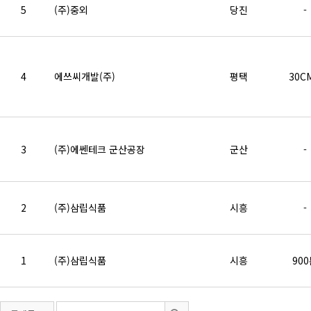
5
(주)중외
당진
-
4
에쓰씨개발(주)
평택
30C
3
(주)에쎈테크 군산공장
군산
-
2
(주)삼립식품
시흥
-
1
(주)삼립식품
시흥
90