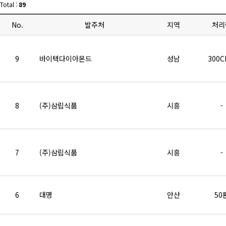
Total :
89
No.
발주처
지역
처리
9
바이텍다이아몬드
성남
300
8
(주)삼립식품
시흥
-
7
(주)삼립식품
시흥
-
6
대명
안산
50