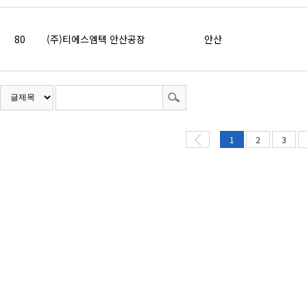
80
(주)티에스엠텍 안산공장
안산
1
2
3