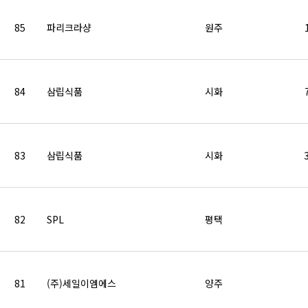
85
파리크라샹
원주
84
삼립식품
시화
83
삼립식품
시화
82
SPL
평택
81
(주)세일이엠에스
양주