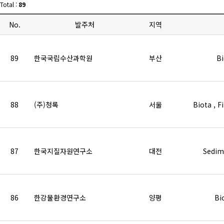
Total :
89
No.
발주처
지역
89
한국국립수산과학원
부산
Bi
88
(주)청록
서울
Biota , F
87
한국지질자원연구소
대전
Sedi
86
한강물환경연구소
양평
Bi